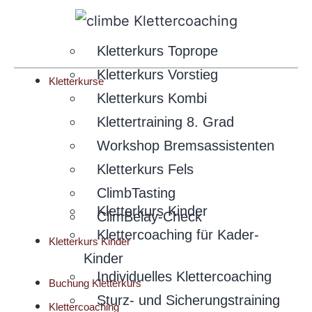
Kletterkurs Toprope
Kletterkurs Vorstieg
Kletterkurse
Kletterkurs Kombi
Klettertraining 8. Grad
Workshop Bremsassistenten
Kletterkurs Fels
ClimbTasting
Kletterkurs Kinder
ClimBelay-Check
Klettercoaching für Kader-
Kletterkurs Kinder
Kinder
Individuelles Klettercoaching
Buchung Kletterkurs
Sturz- und Sicherungstraining
Klettercoaching