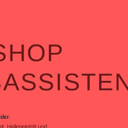
SHOP
ASSISTE
nder
.
l. Halleneintritt und