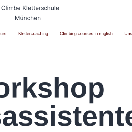
kurs
Klettercoaching
Climbing courses in english
Uns
orkshop
assistent