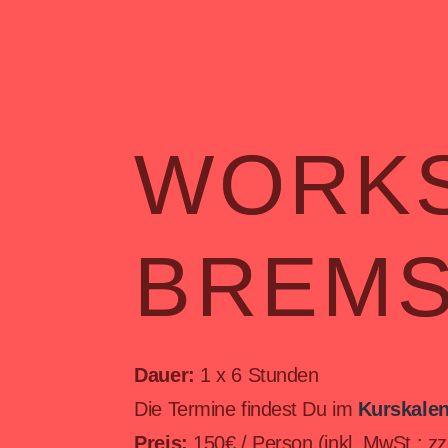
WORK
BREMS
Dauer:
1 x 6 Stunden
Die Termine findest Du im
Kurskale
Preis:
150€ / Person (inkl. MwSt.; zzg