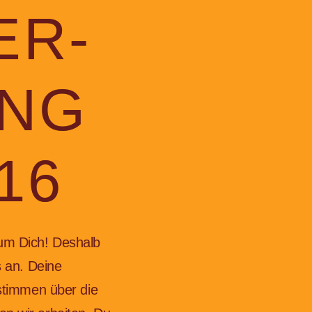
ER-
ING
/16
um Dich! Deshalb
s an. Deine
estimmen über die