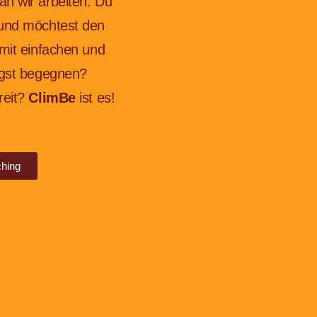
an wir arbeiten. Du
 und möchtest den
 mit einfachen und
angst begegnen?
reit?
ClimBe
ist es!
ching