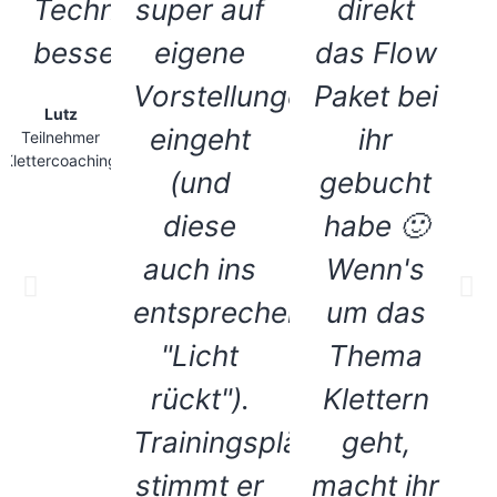
Technik
super auf
direkt
besser."
eigene
das Flow
Vorstellungen
Paket bei
Lutz
eingeht
ihr
Teilnehmer
Klettercoaching
(und
gebucht
diese
habe 🙂
auch ins
Wenn's
entsprechende
um das
"Licht
Thema
rückt").
Klettern
Trainingspläne
geht,
stimmt er
macht ihr