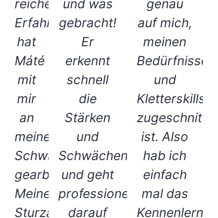
reichen
und was
genau
Erfahrungsschatz,
gebracht!
auf mich,
hat
Er
meinen
Máté
erkennt
Bedürfnissen
mit
schnell
und
mir
die
Kletterskills
an
Stärken
zugeschnitte
meinen
und
ist. Also
Schwächen
Schwächen
hab ich
gearbeitet.
und geht
einfach
Meine
professionell
mal das
Sturzangst
darauf
Kennenlern-