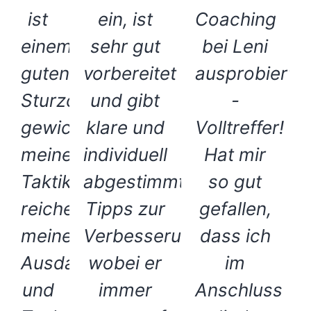
ist
ein, ist
Coaching
einem
sehr gut
bei Leni
guten
vorbereitet
ausprobiert
Sturzcoach
und gibt
-
gewichen,
klare und
Volltreffer!
meine
individuell
Hat mir
Taktik
abgestimmte
so gut
reicher,
Tipps zur
gefallen,
meine
Verbesserung,
dass ich
Ausdauer
wobei er
im
und
immer
Anschluss