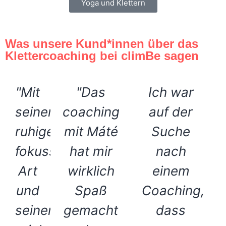
Yoga und Klettern
Was unsere Kund*innen über das
Klettercoaching bei climBe sagen
"Mit
"Das
Ich war
seiner
coaching
auf der
ruhigen,
mit Máté
Suche
fokussierten
hat mir
nach
Art
wirklich
einem
und
Spaß
Coaching,
seinem
gemacht
dass