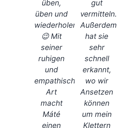
üben,
gut
üben und
vermitteln.
wiederholen
Außerdem
😉 Mit
hat sie
seiner
sehr
ruhigen
schnell
und
erkannt,
empathischen
wo wir
Art
Ansetzen
macht
können
Máté
um mein
einen
Klettern